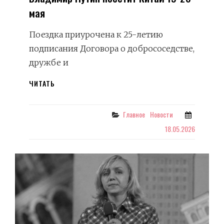
мая
Поездка приурочена к 25-летию
подписания Договора о добрососедстве,
дружбе и
ВЛАДИМИР
ЧИТАТЬ
ПУТИН
ПОСЕТИТ
КИТАЙ
Categories
Главное
Новости
19-
18.05.2026
20
МАЯ