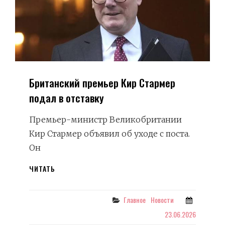
Британский премьер Кир Стармер
подал в отставку
Премьер-министр Великобритании
Кир Стармер объявил об уходе с поста.
Он
БРИТАНСКИЙ
ЧИТАТЬ
ПРЕМЬЕР
КИР
СТАРМЕР
Categories
Главное
Новости
ПОДАЛ
23.06.2026
В