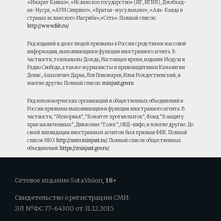
«Имарат Кавказ», «Исламское государство» (ИГ, ИГИЛ), Джебхад-
ан-Нусра, «АУМ Синрике», «Братья-мусульмане», «Аль-Каида в
странах исламского Магриба»,«Сеть». Полный список:
http://www.fsb.ru/
Ряд изданий и даже людей признаны в России средствами массовой
информации, выполняющими функции иностранного агента. В
частности, телеканалы Дождь, Настоящее время, издания Медуза и
Радио Свобода, а также журналисты и правозащитники Камалягин
Денис, Апахончич Дарья, Лев Пономарев, Илья Рождественский, и
многие другие. Полный список:
minjust.gov.ru
Ряд некоммерческих организаций и общественных объединений в
России признаны выполняющими функции иностранного агента. В
частности, "Мемориал", "Комитет против пыток", Фонд "В защиту
прав заключенных", Движение "Голос", ОВД-инфо, и многие другие. До
своей ликвидации иностранным агентом был признан ФБК. Полный
список НКО:
http://unro.minjust.ru/
. Полный список общественных
объединений:
https://minjust.gov.ru/
Сетевое издание Sota.Vision,
18+
Свидетельство о регистрации СМИ:
ЭЛ NºФС 77-64300 от 31.12.2015