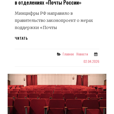
в отделениях «Почты России»
Минцифры РФ направило в
правительство законопроект о мерах
поддержки «Почты
МАРКЕТПЛЕЙСЫ
ЧИТАТЬ
ОБЯЖУТ
ОТКРЫВАТЬ
ПВЗ
Categories
Главное
Новости
В
02.04.2026
ОТДЕЛЕНИЯХ
«ПОЧТЫ
РОССИИ»