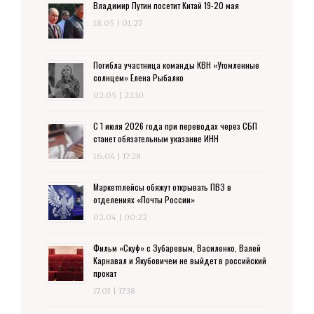
Владимир Путин посетит Китай 19-20 мая
18.05 | 01:27
Погибла участница команды КВН «Утомленные
солнцем» Елена Рыбалко
02.05 | 22:10
С 1 июля 2026 года при переводах через СБП
станет обязательным указание ИНН
16.04 | 17:28
Маркетплейсы обяжут открывать ПВЗ в
отделениях «Почты России»
02.04 | 00:22
Фильм «Скуф» с Зубаревым, Василенко, Валей
Карнавал и Якубовичем не выйдет в российский
прокат
17.03 | 17:38