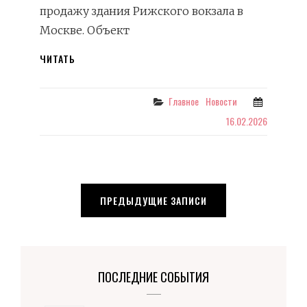
продажу здания Рижского вокзала в
Москве. Объект
ПРАВИТЕЛЬСТВО
ЧИТАТЬ
РАЗРЕШИЛО
ВЫСТАВИТЬ
ЗДАНИЕ
Categories
Главное
Новости
РИЖСКОГО
16.02.2026
ВОКЗАЛА
НА
АУКЦИОН
Навигация
ПРЕДЫДУЩИЕ ЗАПИСИ
по
записям
ПОСЛЕДНИЕ СОБЫТИЯ