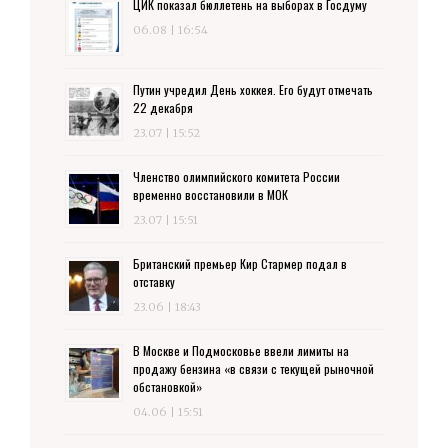
ЦИК показал бюллетень на выборах в Госдуму
06.08 | 16:54
Путин учредил День хоккея. Его будут отмечать
22 декабря
23.07 | 15:52
Членство олимпийского комитета России
временно восстановили в МОК
23.07 | 15:51
Британский премьер Кир Стармер подал в
отставку
23.06 | 18:43
В Москве и Подмосковье ввели лимиты на
продажу бензина «в связи с текущей рыночной
обстановкой»
04.06 | 15:51