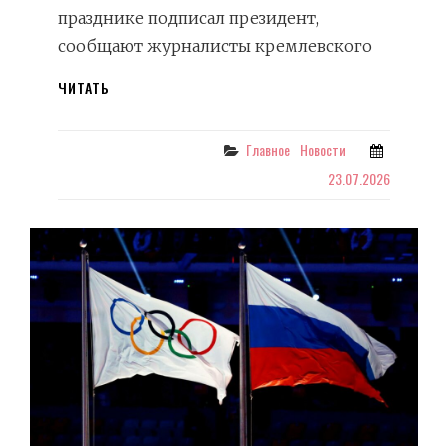
празднике подписал президент,
сообщают журналисты кремлевского
ПУТИН
ЧИТАТЬ
УЧРЕДИЛ
ДЕНЬ
ХОККЕЯ.
Categories
Главное
Новости
ЕГО
23.07.2026
БУДУТ
ОТМЕЧАТЬ
22
ДЕКАБРЯ