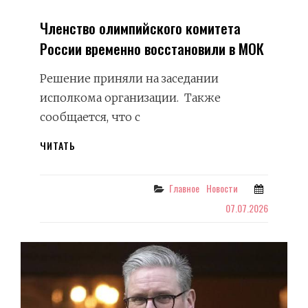
Членство олимпийского комитета
России временно восстановили в МОК
Решение приняли на заседании
исполкома организации. Также
сообщается, что с
ЧЛЕНСТВО
ЧИТАТЬ
ОЛИМПИЙСКОГО
КОМИТЕТА
РОССИИ
Categories
Главное
Новости
ВРЕМЕННО
07.07.2026
ВОССТАНОВИЛИ
В
МОК