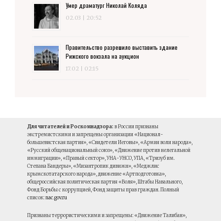
Умер драматург Николай Коляда
02.03 | 20:52
Правительство разрешило выставить здание
Рижского вокзала на аукцион
17.02 | 02:15
Для читателей и Роскомнадзора:
в России признаны
экстремистскими и запрещены организации «Национал-
большевистская партия», «Свидетели Иеговы», «Армия воли народа»,
«Русский общенациональный союз», «Движение против нелегальной
иммиграции», «Правый сектор», УНА-УНСО, УПА, «Тризуб им.
Степана Бандеры», «Мизантропик дивижн», «Меджлис
крымскотатарского народа», движение «Артподготовка»,
общероссийская политическая партия «Воля», Штабы Навального,
Фонд Борьбы с коррупцией, Фонд защиты прав граждан. Полный
список:
nac.gov.ru
Признаны террористическими и запрещены: «Движение Талибан»,