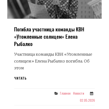
Погибла участница команды КВН
«Утомленные солнцем» Елена
Рыбалко
Участница команды КВН «Утомленные
солнцем» Елена Рыбалко погибла. Об
этом
ПОГИБЛА
ЧИТАТЬ
УЧАСТНИЦА
КОМАНДЫ
КВН
Categories
Главное
Новости
«УТОМЛЕННЫЕ
02.05.2026
СОЛНЦЕМ»
ЕЛЕНА