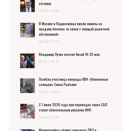
отставку
23.06 | 18:43
В Москве и Подмосковье ввели лимиты на
продажу бензина «в связи с текущей рыночной
обстановкой»
04.06 | 15:51
Владимир Путин посетит Китай 19-20 мая
18.05 | 01:27
Погибла участница команды КВН «Утомленные
солнцем» Елена Рыбалко
02.05 | 22:10
С 1 июля 2026 года при переводах через СБП
станет обязательным указание ИНН
16.04 | 17:28
Маркетплейсы обяжут открывать ПВЗ в