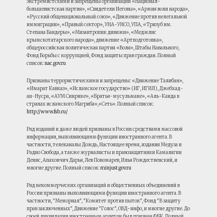
экстремистскими и запрещены организации «Национал-
большевистская партия», «Свидетели Иеговы», «Армия воли народа»,
«Русский общенациональный союз», «Движение против нелегальной
иммиграции», «Правый сектор», УНА-УНСО, УПА, «Тризуб им.
Степана Бандеры», «Мизантропик дивижн», «Меджлис
крымскотатарского народа», движение «Артподготовка»,
общероссийская политическая партия «Воля», Штабы Навального,
Фонд Борьбы с коррупцией, Фонд защиты прав граждан. Полный
список:
nac.gov.ru
Признаны террористическими и запрещены: «Движение Талибан»,
«Имарат Кавказ», «Исламское государство» (ИГ, ИГИЛ), Джебхад-
ан-Нусра, «АУМ Синрике», «Братья-мусульмане», «Аль-Каида в
странах исламского Магриба»,«Сеть». Полный список:
http://www.fsb.ru/
Ряд изданий и даже людей признаны в России средствами массовой
информации, выполняющими функции иностранного агента. В
частности, телеканалы Дождь, Настоящее время, издания Медуза и
Радио Свобода, а также журналисты и правозащитники Камалягин
Денис, Апахончич Дарья, Лев Пономарев, Илья Рождественский, и
многие другие. Полный список:
minjust.gov.ru
Ряд некоммерческих организаций и общественных объединений в
России признаны выполняющими функции иностранного агента. В
частности, "Мемориал", "Комитет против пыток", Фонд "В защиту
прав заключенных", Движение "Голос", ОВД-инфо, и многие другие. До
своей ликвидации иностранным агентом был признан ФБК. Полный