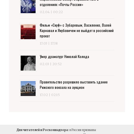
отделениях «Почты России»
02.04 | 00:22
Фильм «Скуф» с Зубаревым, Василенко, Валей
Карнавал и Якубовичем не выйдет в российский
прокат
17.03 | 17:38
Умер драматург Николай Коляда
02.03 | 20:52
Правительство разрешило выставить здание
Рижского вокзала на аукцион
17.02 | 02:15
Для читателей и Роскомнадзора:
в России признаны