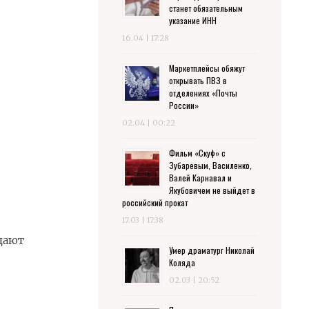
станет обязательным
указание ИНН
16.04 | 17:28
Маркетплейсы обяжут
открывать ПВЗ в
отделениях «Почты
России»
02.04 | 00:22
Фильм «Скуф» с
Зубаревым, Василенко,
Валей Карнавал и
Якубовичем не выйдет в
российский прокат
17.03 | 17:38
щают
Умер драматург Николай
Коляда
02.03 | 20:52