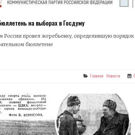
бюллетень на выборах в Госдуму
м России провел жеребьевку, определившую порядок
рательном бюллетене
НЬ
Categories
Главное
Новости