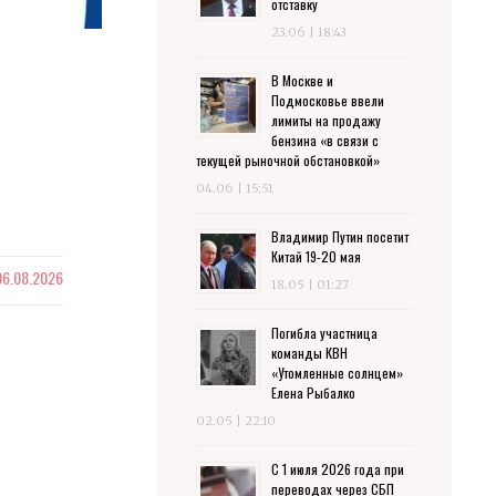
отставку
23.06 | 18:43
В Москве и
Подмосковье ввели
лимиты на продажу
бензина «в связи с
текущей рыночной обстановкой»
04.06 | 15:51
Владимир Путин посетит
Китай 19-20 мая
06.08.2026
18.05 | 01:27
Погибла участница
команды КВН
«Утомленные солнцем»
Елена Рыбалко
02.05 | 22:10
С 1 июля 2026 года при
переводах через СБП