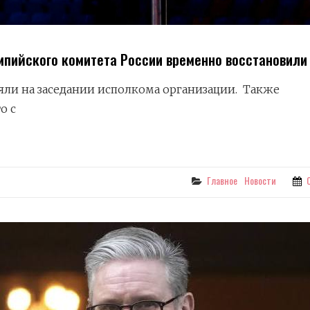
мпийского комитета России временно восстановили
ли на заседании исполкома организации. Также
о с
СКОГО
Categories
Главное
Новости
ВИЛИ