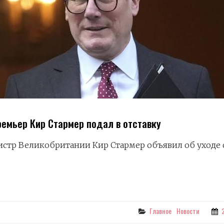
ремьер Кир Стармер подал в отставку
тр Великобритании Кир Стармер объявил об уходе с
ИЙ
Categories
Главное
Новости