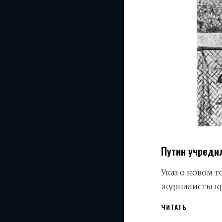
Путин учредил
Указ о новом 
журналисты к
ПУТИН
ЧИТАТЬ
УЧРЕДИЛ