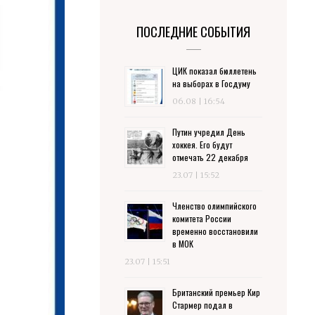
ПОСЛЕДНИЕ СОБЫТИЯ
ЦИК показал бюллетень
на выборах в Госдуму
06.08 | 16:54
Путин учредил День
хоккея. Его будут
отмечать 22 декабря
23.07 | 15:52
Членство олимпийского
комитета России
временно восстановили
в МОК
23.07 | 15:51
Британский премьер Кир
Стармер подал в