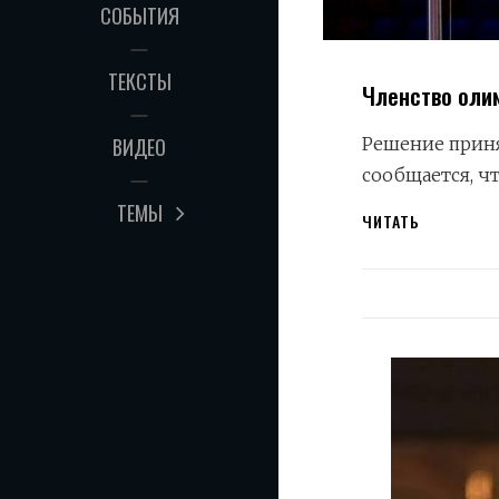
СОБЫТИЯ
ТЕКСТЫ
Членство оли
ВИДЕО
Решение приня
сообщается, чт
ТЕМЫ
ЧЛЕНСТВО
ЧИТАТЬ
ОЛИМПИЙ
КОМИТЕТА
РОССИИ
ВРЕМЕННО
ВОССТАНО
В
МОК