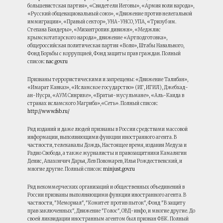
большевистская партия», «Свидетели Иеговы», «Армия воли народа»,
«Русский общенациональный союз», «Движение против нелегальной
иммиграции», «Правый сектор», УНА-УНСО, УПА, «Тризуб им.
Степана Бандеры», «Мизантропик дивижн», «Меджлис
крымскотатарского народа», движение «Артподготовка»,
общероссийская политическая партия «Воля», Штабы Навального,
Фонд Борьбы с коррупцией, Фонд защиты прав граждан. Полный
список:
nac.gov.ru
Признаны террористическими и запрещены: «Движение Талибан»,
«Имарат Кавказ», «Исламское государство» (ИГ, ИГИЛ), Джебхад-
ан-Нусра, «АУМ Синрике», «Братья-мусульмане», «Аль-Каида в
странах исламского Магриба»,«Сеть». Полный список:
http://www.fsb.ru/
Ряд изданий и даже людей признаны в России средствами массовой
информации, выполняющими функции иностранного агента. В
частности, телеканалы Дождь, Настоящее время, издания Медуза и
Радио Свобода, а также журналисты и правозащитники Камалягин
Денис, Апахончич Дарья, Лев Пономарев, Илья Рождественский, и
многие другие. Полный список:
minjust.gov.ru
Ряд некоммерческих организаций и общественных объединений в
России признаны выполняющими функции иностранного агента. В
частности, "Мемориал", "Комитет против пыток", Фонд "В защиту
прав заключенных", Движение "Голос", ОВД-инфо, и многие другие. До
своей ликвидации иностранным агентом был признан ФБК. Полный