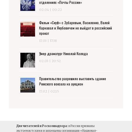
отделениях «Почты России»
02.04 | 00:22
Фильм «Скуф» с Зубаревым, Василенко, Валей
Карнавал и Якубовичем не выйдет в российский
прокат
17.03 | 17:38
Умер драматург Николай Коляда
02.03 | 20:52
Правительство разрешило выставить здание
Рижского вокзала на аукцион
17.02 | 02:15
Для читателей и Роскомнадзора:
в России признаны
экстремистскими и запрещены организации «Национал-