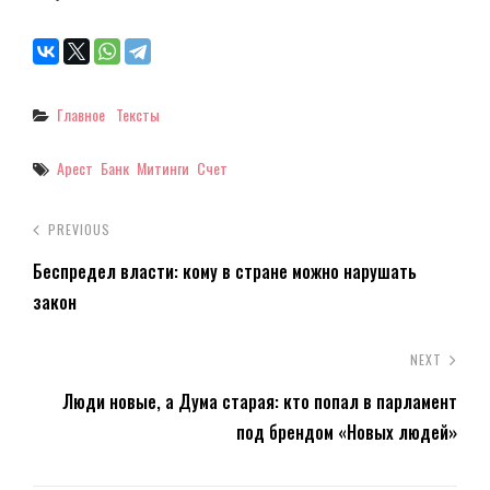
Categories
Главное
Тексты
Tags
Арест
Банк
Митинги
Счет
PREVIOUS
Беспредел власти: кому в стране можно нарушать
закон
NEXT
Люди новые, а Дума старая: кто попал в парламент
под брендом «Новых людей»