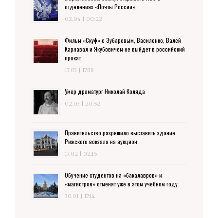
отделениях «Почты России»
02.04 | 00:22
Фильм «Скуф» с Зубаревым, Василенко, Валей
Карнавал и Якубовичем не выйдет в российский
прокат
17.03 | 17:38
Умер драматург Николай Коляда
02.03 | 20:52
Правительство разрешило выставить здание
Рижского вокзала на аукцион
17.02 | 02:15
Обучение студентов на «бакалавров» и
«магистров» отменят уже в этом учебном году
30.01 | 17:14