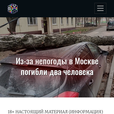
Skip
to
content
Из-за непогоды в Москве
погибли два человека
18+ НАСТОЯЩИЙ МАТЕРИАЛ (ИНФОРМАЦИЯ)