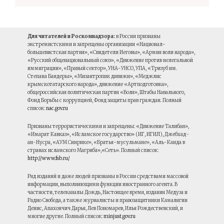
Для читателей и Роскомнадзора:
в России признаны
экстремистскими и запрещены организации «Национал-
большевистская партия», «Свидетели Иеговы», «Армия воли народа»,
«Русский общенациональный союз», «Движение против нелегальной
иммиграции», «Правый сектор», УНА-УНСО, УПА, «Тризуб им.
Степана Бандеры», «Мизантропик дивижн», «Меджлис
крымскотатарского народа», движение «Артподготовка»,
общероссийская политическая партия «Воля», Штабы Навального,
Фонд Борьбы с коррупцией, Фонд защиты прав граждан. Полный
список:
nac.gov.ru
Признаны террористическими и запрещены: «Движение Талибан»,
«Имарат Кавказ», «Исламское государство» (ИГ, ИГИЛ), Джебхад-
ан-Нусра, «АУМ Синрике», «Братья-мусульмане», «Аль-Каида в
странах исламского Магриба»,«Сеть». Полный список:
http://www.fsb.ru/
Ряд изданий и даже людей признаны в России средствами массовой
информации, выполняющими функции иностранного агента. В
частности, телеканалы Дождь, Настоящее время, издания Медуза и
Радио Свобода, а также журналисты и правозащитники Камалягин
Денис, Апахончич Дарья, Лев Пономарев, Илья Рождественский, и
многие другие. Полный список:
minjust.gov.ru