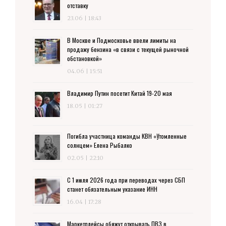
отставку
23.06 | 18:43
В Москве и Подмосковье ввели лимиты на
продажу бензина «в связи с текущей рыночной
обстановкой»
04.06 | 15:51
Владимир Путин посетит Китай 19-20 мая
18.05 | 01:27
Погибла участница команды КВН «Утомленные
солнцем» Елена Рыбалко
02.05 | 22:10
С 1 июля 2026 года при переводах через СБП
станет обязательным указание ИНН
16.04 | 17:28
Маркетплейсы обяжут открывать ПВЗ в