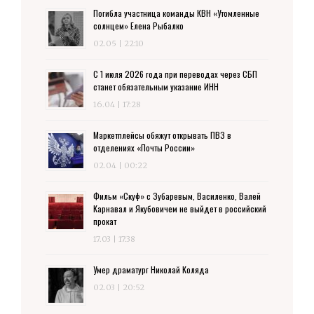
Погибла участница команды КВН «Утомленные
солнцем» Елена Рыбалко
02.05 | 22:10
С 1 июля 2026 года при переводах через СБП
станет обязательным указание ИНН
16.04 | 17:28
Маркетплейсы обяжут открывать ПВЗ в
отделениях «Почты России»
02.04 | 00:22
Фильм «Скуф» с Зубаревым, Василенко, Валей
Карнавал и Якубовичем не выйдет в российский
прокат
17.03 | 17:38
Умер драматург Николай Коляда
02.03 | 20:52