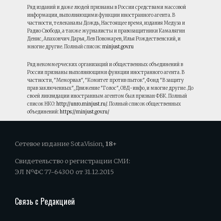
Ряд изданий и даже людей признаны в России средствами массовой
информации, выполняющими функции иностранного агента. В
частности, телеканалы Дождь, Настоящее время, издания Медуза и
Радио Свобода, а также журналисты и правозащитники Камалягин
Денис, Апахончич Дарья, Лев Пономарев, Илья Рождественский, и
многие другие. Полный список:
minjust.gov.ru
Ряд некоммерческих организаций и общественных объединений в
России признаны выполняющими функции иностранного агента. В
частности, "Мемориал", "Комитет против пыток", Фонд "В защиту
прав заключенных", Движение "Голос", ОВД-инфо, и многие другие. До
своей ликвидации иностранным агентом был признан ФБК. Полный
список НКО:
http://unro.minjust.ru/
. Полный список общественных
объединений:
https://minjust.gov.ru/
Сетевое издание Sota.Vision,
18+
Свидетельство о регистрации СМИ:
ЭЛ NºФС 77-64300 от 31.12.2015
Связь с Редакцией