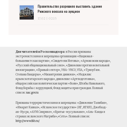
Правительство разрешило выставить здание
Рижского вокзала на аукцион
17.02 | 02:15
Для читателей и Роскомнадзора:
в России признаны
экстремистскими и запрещены организации «Национал-
большевистская партия», «Свидетели Иеговы», «Армия воли народа»,
«Русский общенациональный союз», «Движение против нелегальной
иммиграции», «Правый сектор», УНА-УНСО, УПА, «Тризуб им.
Степана Бандеры», «Мизантропик дивижн», «Меджлис
крымскотатарского народа», движение «Артподготовка»,
общероссийская политическая партия «Воля», Штабы Навального,
Фонд Борьбы с коррупцией, Фонд защиты прав граждан. Полный
список:
nac.gov.ru
Признаны террористическими и запрещены: «Движение Талибан»,
«Имарат Кавказ», «Исламское государство» (ИГ, ИГИЛ), Джебхад-
ан-Нусра, «АУМ Синрике», «Братья-мусульмане», «Аль-Каида в
странах исламского Магриба»,«Сеть». Полный список:
http://www.fsb.ru/