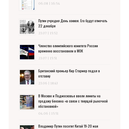
06.08 | 16:54
Путин учредил День хоккея. Его будут отмечать
22 декабря
23.07 | 15:52
Членство олимпийского комитета России
временно восстановили в МОК
23.07 | 15:51
Британский премьер Кир Стармер подал в
отставку
23.06 | 18:43
В Москве и Подмосковье ввели лимиты на
продажу бензина «в связи с текущей рыночной
обстановкой»
04.06 | 15:51
Владимир Путин посетит Китай 19-20 мая