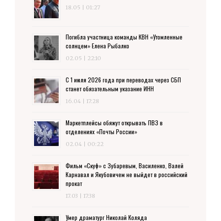
18.05 | 01:27
Погибла участница команды КВН «Утомленные
солнцем» Елена Рыбалко
02.05 | 22:10
С 1 июля 2026 года при переводах через СБП
станет обязательным указание ИНН
16.04 | 17:28
Маркетплейсы обяжут открывать ПВЗ в
отделениях «Почты России»
02.04 | 00:22
Фильм «Скуф» с Зубаревым, Василенко, Валей
Карнавал и Якубовичем не выйдет в российский
прокат
17.03 | 17:38
Умер драматург Николай Коляда