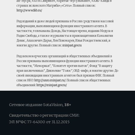
ан-Нусра, «АУМ Синрике», «Братья-мусульмане», «Аль-Каида в
странах исламского Магриба»,«Сеть». Полный список:
http://www.fsb.ru/
Ряд изданий и даже людей признаны в России средствами массовой
информации, выполняющими функции иностранного агента. В
частности, телеканалы Дождь, Настоящее время, издания Медуза и
Радио Свобода, а также журналисты и правозащитники Камалягин
Денис, Апахончич Дарья, Лев Пономарев, Илья Рождественский, и
многие другие. Полный список:
minjust.gov.ru
Ряд некоммерческих организаций и общественных объединений в
России признаны выполняющими функции иностранного агента. В
частности, "Мемориал", "Комитет против пыток", Фонд "В защиту
прав заключенных", Движение "Голос", ОВД-инфо, и многие другие. До
своей ликвидации иностранным агентом был признан ФБК. Полный
список НКО:
http://unro.minjust.ru/
. Полный список общественных
объединений:
https://minjust.gov.ru/
Сетевое издание Sota.Vision,
18+
Свидетельство о регистрации СМИ:
ЭЛ NºФС 77-64300 от 31.12.2015