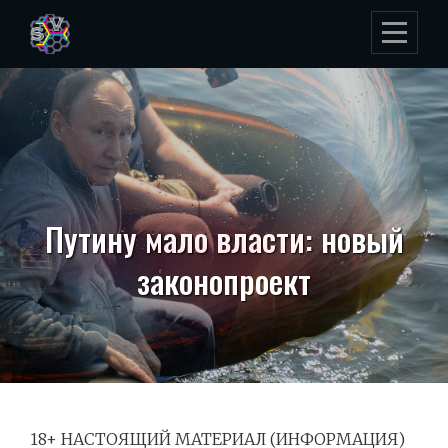
Skip
to
content
Путину мало власти: новый
законопроект
18+ НАСТОЯЩИЙ МАТЕРИАЛ (ИНФОРМАЦИЯ)