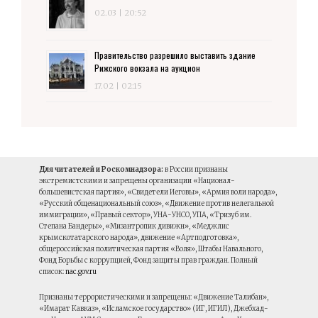
02.03 | 20:52
Правительство разрешило выставить здание
Рижского вокзала на аукцион
17.02 | 02:15
Для читателей и Роскомнадзора:
в России признаны
экстремистскими и запрещены организации «Национал-
большевистская партия», «Свидетели Иеговы», «Армия воли народа»,
«Русский общенациональный союз», «Движение против нелегальной
иммиграции», «Правый сектор», УНА-УНСО, УПА, «Тризуб им.
Степана Бандеры», «Мизантропик дивижн», «Меджлис
крымскотатарского народа», движение «Артподготовка»,
общероссийская политическая партия «Воля», Штабы Навального,
Фонд Борьбы с коррупцией, Фонд защиты прав граждан. Полный
список:
nac.gov.ru
Признаны террористическими и запрещены: «Движение Талибан»,
«Имарат Кавказ», «Исламское государство» (ИГ, ИГИЛ), Джебхад-