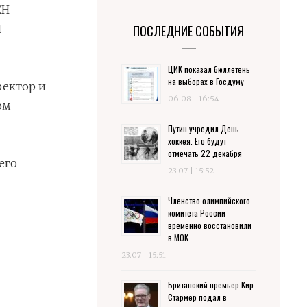
ЕН
Я
ПОСЛЕДНИЕ СОБЫТИЯ
ЦИК показал бюллетень
на выборах в Госдуму
ректор и
06.08 | 16:54
ом
Путин учредил День
хоккея. Его будут
отмечать 22 декабря
его
23.07 | 15:52
Членство олимпийского
комитета России
временно восстановили
в МОК
23.07 | 15:51
Британский премьер Кир
Стармер подал в