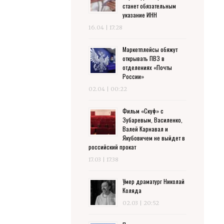
станет обязательным
указание ИНН
16.04 | 17:28
Маркетплейсы обяжут
открывать ПВЗ в
отделениях «Почты
России»
02.04 | 00:22
Фильм «Скуф» с
Зубаревым, Василенко,
Валей Карнавал и
Якубовичем не выйдет в
российский прокат
17.03 | 17:38
Умер драматург Николай
Коляда
02.03 | 20:52