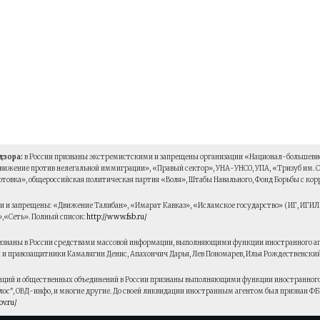
дзора:
в России признаны экстремистскими и запрещены организации «Национал-большевис
вижение против нелегальной иммиграции», «Правый сектор», УНА-УНСО, УПА, «Тризуб им.
товка», общероссийская политическая партия «Воля», Штабы Навального, Фонд Борьбы с кор
 и запрещены: «Движение Талибан», «Имарат Кавказ», «Исламское государство» (ИГ, ИГИ
,«Сеть». Полный список:
http://www.fsb.ru/
изнаны в России средствами массовой информации, выполняющими функции иностранного аген
 и правозащитники Камалягин Денис, Апахончич Дарья, Лев Пономарев, Илья Рождественский
ций и общественных объединений в России признаны выполняющими функции иностранного аг
ос", ОВД-инфо, и многие другие. До своей ликвидации иностранным агентом был признан ФБ
ov.ru/