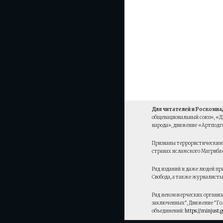
Для читателей и Роскомна
общенациональный союз», «Д
народа», движение «Артподго
Признаны террористическими
странах исламского Магриба»
Ряд изданий и даже людей пр
Свобода, а также журналисты
Ряд некоммерческих организа
заключенных", Движение "Гол
объединений:
https://minjust.g