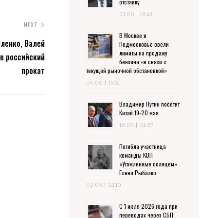
отставку
23.06 | 18:43
NEXT
В Москве и
ленко, Валей
Подмосковье ввели
лимиты на продажу
 в российский
бензина «в связи с
прокат
текущей рыночной обстановкой»
04.06 | 15:51
Владимир Путин посетит
Китай 19-20 мая
18.05 | 01:27
Погибла участница
команды КВН
«Утомленные солнцем»
Елена Рыбалко
02.05 | 22:10
С 1 июля 2026 года при
переводах через СБП