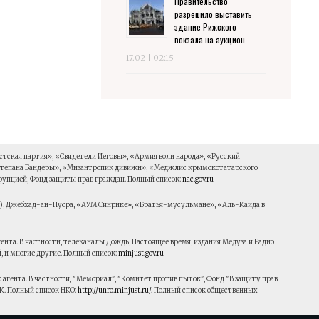
Правительство
разрешило выставить
здание Рижского
вокзала на аукцион
17.02 | 02:15
тская партия», «Свидетели Иеговы», «Армия воли народа», «Русский
 Степана Бандеры», «Мизантропик дивижн», «Меджлис крымскотатарского
рупцией, Фонд защиты прав граждан. Полный список:
nac.gov.ru
Л), Джебхад-ан-Нусра, «АУМ Синрике», «Братья-мусульмане», «Аль-Каида в
та. В частности, телеканалы Дождь, Настоящее время, издания Медуза и Радио
, и многие другие. Полный список:
minjust.gov.ru
ента. В частности, "Мемориал", "Комитет против пыток", Фонд "В защиту прав
К. Полный список НКО:
http://unro.minjust.ru/
. Полный список общественных