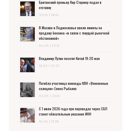
Британский премьер Кир Стармер подал в
отставку
23.06 | 18:43
В Москве и Подмосковье ввели лимиты на
продажу бензина «в связи с текущей рыночной
обстановкой»
04.06 | 15:51
Владимир Путин посетит Китай 19-20 мая
18.05 | 01:27
Погибла участница команды КВН «Утомленные
солнцем» Елена Рыбалко
02.05 | 22:10
С 1 июля 2026 года при переводах через СБП
станет обязательным указание ИНН
16.04 | 17:28