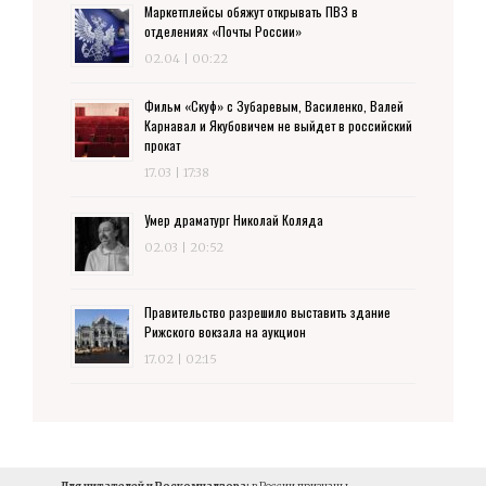
Маркетплейсы обяжут открывать ПВЗ в
отделениях «Почты России»
02.04 | 00:22
Фильм «Скуф» с Зубаревым, Василенко, Валей
Карнавал и Якубовичем не выйдет в российский
прокат
17.03 | 17:38
Умер драматург Николай Коляда
02.03 | 20:52
Правительство разрешило выставить здание
Рижского вокзала на аукцион
17.02 | 02:15