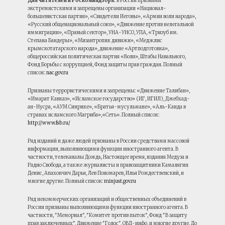
Для читателей и Роскомнадзора:
в России признаны
экстремистскими и запрещены организации «Национал-
большевистская партия», «Свидетели Иеговы», «Армия воли народа»,
«Русский общенациональный союз», «Движение против нелегальной
иммиграции», «Правый сектор», УНА-УНСО, УПА, «Тризуб им.
Степана Бандеры», «Мизантропик дивижн», «Меджлис
крымскотатарского народа», движение «Артподготовка»,
общероссийская политическая партия «Воля», Штабы Навального,
Фонд Борьбы с коррупцией, Фонд защиты прав граждан. Полный
список:
nac.gov.ru
Признаны террористическими и запрещены: «Движение Талибан»,
«Имарат Кавказ», «Исламское государство» (ИГ, ИГИЛ), Джебхад-
ан-Нусра, «АУМ Синрике», «Братья-мусульмане», «Аль-Каида в
странах исламского Магриба»,«Сеть». Полный список:
http://www.fsb.ru/
Ряд изданий и даже людей признаны в России средствами массовой
информации, выполняющими функции иностранного агента. В
частности, телеканалы Дождь, Настоящее время, издания Медуза и
Радио Свобода, а также журналисты и правозащитники Камалягин
Денис, Апахончич Дарья, Лев Пономарев, Илья Рождественский, и
многие другие. Полный список:
minjust.gov.ru
Ряд некоммерческих организаций и общественных объединений в
России признаны выполняющими функции иностранного агента. В
частности, "Мемориал", "Комитет против пыток", Фонд "В защиту
прав заключенных", Движение "Голос", ОВД-инфо, и многие другие. До