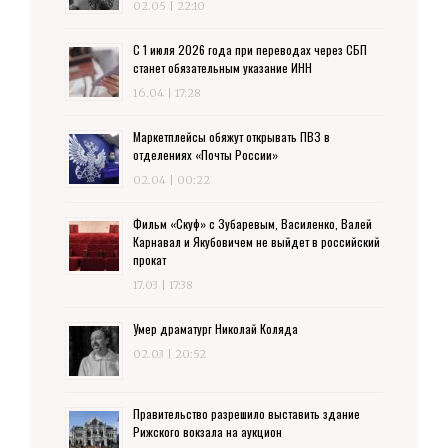
02.05 | 22:10
С 1 июля 2026 года при переводах через СБП
станет обязательным указание ИНН
16.04 | 17:28
Маркетплейсы обяжут открывать ПВЗ в
отделениях «Почты России»
02.04 | 00:22
Фильм «Скуф» с Зубаревым, Василенко, Валей
Карнавал и Якубовичем не выйдет в российский
прокат
17.03 | 17:38
Умер драматург Николай Коляда
02.03 | 20:52
Правительство разрешило выставить здание
Рижского вокзала на аукцион