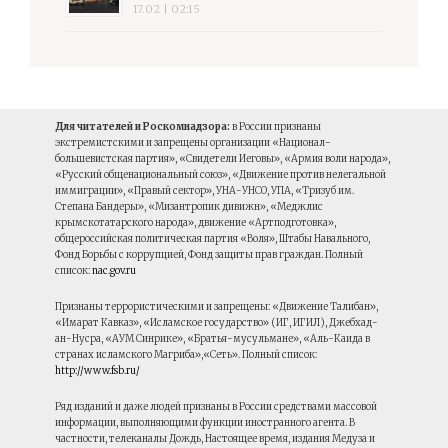
17.02 | 02:15
Для читателей и Роскомнадзора:
в России признаны
экстремистскими и запрещены организации «Национал-
большевистская партия», «Свидетели Иеговы», «Армия воли народа»,
«Русский общенациональный союз», «Движение против нелегальной
иммиграции», «Правый сектор», УНА-УНСО, УПА, «Тризуб им.
Степана Бандеры», «Мизантропик дивижн», «Меджлис
крымскотатарского народа», движение «Артподготовка»,
общероссийская политическая партия «Воля», Штабы Навального,
Фонд Борьбы с коррупцией, Фонд защиты прав граждан. Полный
список:
nac.gov.ru
Признаны террористическими и запрещены: «Движение Талибан»,
«Имарат Кавказ», «Исламское государство» (ИГ, ИГИЛ), Джебхад-
ан-Нусра, «АУМ Синрике», «Братья-мусульмане», «Аль-Каида в
странах исламского Магриба»,«Сеть». Полный список:
http://www.fsb.ru/
Ряд изданий и даже людей признаны в России средствами массовой
информации, выполняющими функции иностранного агента. В
частности, телеканалы Дождь, Настоящее время, издания Медуза и