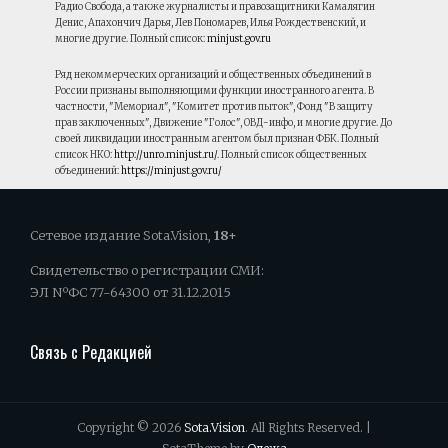
Радио Свобода, а также журналисты и правозащитники Камалягин
Денис, Апахончич Дарья, Лев Пономарев, Илья Рождественский, и
многие другие. Полный список:
minjust.gov.ru
Ряд некоммерческих организаций и общественных объединений в
России признаны выполняющими функции иностранного агента. В
частности, "Мемориал", "Комитет против пыток", Фонд "В защиту
прав заключенных", Движение "Голос", ОВД-инфо, и многие другие. До
своей ликвидации иностранным агентом был признан ФБК. Полный
список НКО:
http://unro.minjust.ru/
. Полный список общественных
объединений:
https://minjust.gov.ru/
Сетевое издание Sota.Vision,
18+
Свидетельство о регистрации СМИ:
ЭЛ NºФС 77-64300 от 31.12.2015
Связь с Редакцией
Copyright © 2026
Sota.Vision
. All Rights Reserved. |