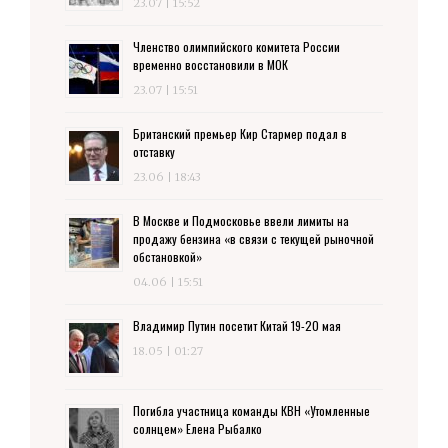
23.07 | 15:52
Членство олимпийского комитета России
временно восстановили в МОК
23.07 | 15:51
Британский премьер Кир Стармер подал в
отставку
23.06 | 18:43
В Москве и Подмосковье ввели лимиты на
продажу бензина «в связи с текущей рыночной
обстановкой»
04.06 | 15:51
Владимир Путин посетит Китай 19-20 мая
18.05 | 01:27
Погибла участница команды КВН «Утомленные
солнцем» Елена Рыбалко