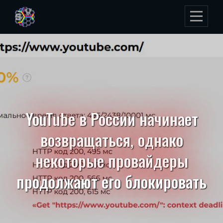
Skip
to
content
YouTube в России начинает
возвращаться, однако
некоторые провайдеры
продолжают его блокировать