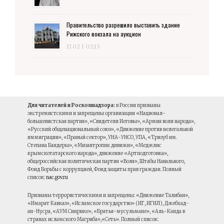
Правительство разрешило выставить здание
Рижского вокзала на аукцион
17.02 | 02:15
Для читателей и Роскомнадзора:
в России признаны
экстремистскими и запрещены организации «Национал-
большевистская партия», «Свидетели Иеговы», «Армия воли народа»,
«Русский общенациональный союз», «Движение против нелегальной
иммиграции», «Правый сектор», УНА-УНСО, УПА, «Тризуб им.
Степана Бандеры», «Мизантропик дивижн», «Меджлис
крымскотатарского народа», движение «Артподготовка»,
общероссийская политическая партия «Воля», Штабы Навального,
Фонд Борьбы с коррупцией, Фонд защиты прав граждан. Полный
список:
nac.gov.ru
Признаны террористическими и запрещены: «Движение Талибан»,
«Имарат Кавказ», «Исламское государство» (ИГ, ИГИЛ), Джебхад-
ан-Нусра, «АУМ Синрике», «Братья-мусульмане», «Аль-Каида в
странах исламского Магриба»,«Сеть». Полный список: