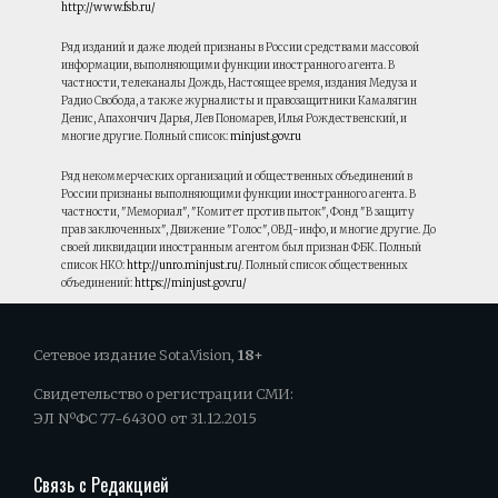
http://www.fsb.ru/
Ряд изданий и даже людей признаны в России средствами массовой
информации, выполняющими функции иностранного агента. В
частности, телеканалы Дождь, Настоящее время, издания Медуза и
Радио Свобода, а также журналисты и правозащитники Камалягин
Денис, Апахончич Дарья, Лев Пономарев, Илья Рождественский, и
многие другие. Полный список:
minjust.gov.ru
Ряд некоммерческих организаций и общественных объединений в
России признаны выполняющими функции иностранного агента. В
частности, "Мемориал", "Комитет против пыток", Фонд "В защиту
прав заключенных", Движение "Голос", ОВД-инфо, и многие другие. До
своей ликвидации иностранным агентом был признан ФБК. Полный
список НКО:
http://unro.minjust.ru/
. Полный список общественных
объединений:
https://minjust.gov.ru/
Сетевое издание Sota.Vision,
18+
Свидетельство о регистрации СМИ:
ЭЛ NºФС 77-64300 от 31.12.2015
Связь с Редакцией