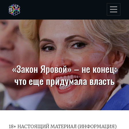
Skip
to
content
«Закон Яровой» – не конец:
что еще придумала власть
18+ НАСТОЯЩИЙ МАТЕРИАЛ (ИНФОРМАЦИЯ)