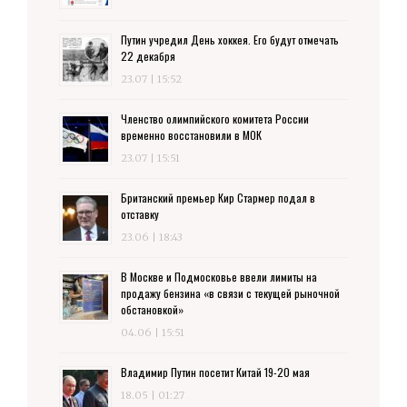
Путин учредил День хоккея. Его будут отмечать
22 декабря
23.07 | 15:52
Членство олимпийского комитета России
временно восстановили в МОК
23.07 | 15:51
Британский премьер Кир Стармер подал в
отставку
23.06 | 18:43
В Москве и Подмосковье ввели лимиты на
продажу бензина «в связи с текущей рыночной
обстановкой»
04.06 | 15:51
Владимир Путин посетит Китай 19-20 мая
18.05 | 01:27