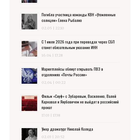
Погибла участница команды КВН «Утомленные
солнцем» Елена Рыбалко
02.05 | 22:10
С 1 июля 2026 года при переводах через СБП
станет обязательным указание ИНН
16.04 | 17:28
Маркетплейсы обяжут открывать ПВЗ в
отделениях «Почты России»
02.04 | 00:22
Фильм «Скуф» с Зубаревым, Василенко, Валей
Карнавал и Якубовичем не выйдет в российский
прокат
17.03 | 17:38
Умер драматург Николай Коляда
02.03 | 20:52